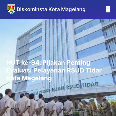
Diskominsta Kota Magelang
☰
HUT ke-94, Pijakan Penting
Evaluasi Pelayanan RSUD Tidar
Kota Magelang