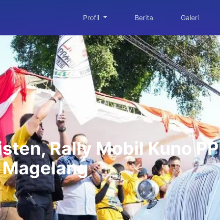
Profil
Berita
Galeri
sten, Rally Mobil Kuno P
 Magelang