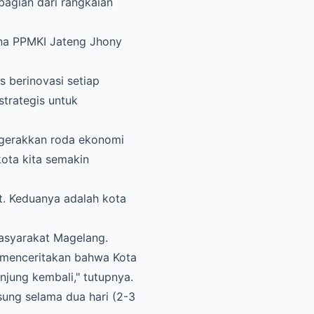
bagian dari rangkaian
ina PPMKI Jateng Jhony
s berinovasi setiap
strategis untuk
nggerakkan roda ekonomi
kota kita semakin
at. Keduanya adalah kota
masyarakat Magelang.
a menceritakan bahwa Kota
njung kembali," tutupnya.
sung selama dua hari (2-3