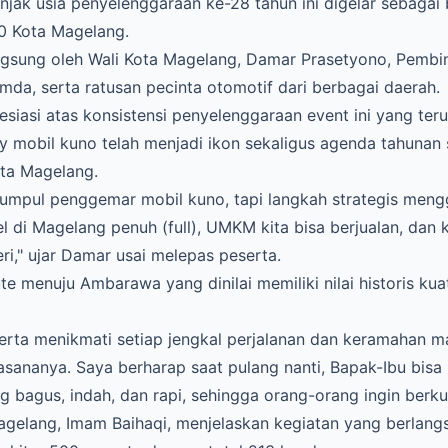
injak usia penyelenggaraan ke-28 tahun ini digelar sebagai 
20 Kota Magelang.
langsung oleh Wali Kota Magelang, Damar Prasetyono, Pemb
imda, serta ratusan pecinta otomotif dari berbagai daerah.
iasi atas konsistensi penyelenggaraan event ini yang teru
ly mobil kuno telah menjadi ikon sekaligus agenda tahunan 
ta Magelang.
g kumpul penggemar mobil kuno, tapi langkah strategis me
tel di Magelang penuh (full), UMKM kita bisa berjualan, dan 
ri," ujar Damar usai melepas peserta.
ute menuju Ambarawa yang dinilai memiliki nilai historis ku
serta menikmati setiap jengkal perjalanan dan keramahan 
suasananya. Saya berharap saat pulang nanti, Bapak-Ibu bis
 bagus, indah, dan rapi, sehingga orang-orang ingin berku
agelang, Imam Baihaqi, menjelaskan kegiatan yang berlang