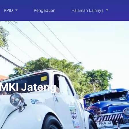
PPID
Pengaduan
Halaman Lainnya
PMKI Jateng