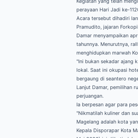
​Kegiatan yang telah meng
perayaan Hari Jadi ke-11
Acara tersebut dihadiri 
Pramudito, jajaran Forkop
​Damar menyampaikan apres
tahunnya. Menurutnya, ral
menghidupkan marwah Ko
​"Ini bukan sekadar ajan
lokal. Saat ini okupasi ho
bergaung di seantero nege
​Lanjut Damar, pemilihan r
perjuangan.
Ia berpesan agar para pe
​"Nikmatilah kuliner dan 
Magelang adalah kota yang
​Kepala Disporapar Kota M